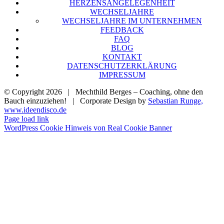
HER­ZENS­AN­GE­LE­GEN­HEIT
WECH­SEL­JAH­RE
WECH­SEL­JAH­RE IM UNTER­NEH­MEN
FEED­BACK
FAQ
BLOG
KON­TAKT
DATEN­SCHUTZ­ER­KLÄ­RUNG
IMPRES­SUM
© Copyright
2026 | Mechthild Berges – Coaching, ohne den
Bauch einzuziehen! | Corporate Design by
Sebastian Runge,
www.ideendisco.de
Page load link
WordPress Cookie Hinweis von Real Cookie Banner