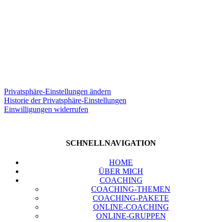
zu­zie­hen!
Auf Ihre Bedürf­nis­se kommt es an!
Pri­vat­sphä­re-Ein­stel­lun­gen ändern
His­to­rie der Pri­vat­sphä­re-Ein­stel­lun­gen
Ein­wil­li­gun­gen wider­ru­fen
SCHNELL­NA­VI­GA­TI­ON
HOME
ÜBER MICH
COA­CHING
COA­CHING-THE­MEN
COA­CHING-PAKE­TE
ONLINE-COA­CHING
ONLINE-GRUP­PEN