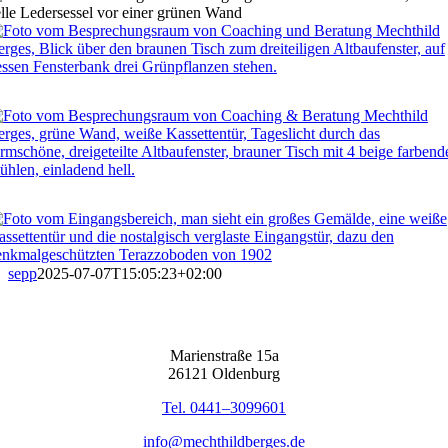
sepp
2025-07-07T15:05:23+02:00
Mari­en­stra­ße 15a
26121 Olden­burg
Tel. 0441–3099601
info@mechthildberges.de