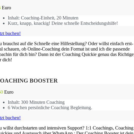
6
Euro
Inhalt: Coa­ching-Ein­heit, 20 Minu­ten
Kurz, knapp, kna­ckig! Dei­ne schnel­le Ent­schei­dungs­hil­fe!
tzt buchen!
 brauchst auf die Schnel­le eine Hil­fe­stel­lung? Oder willst ein­fach erst­
l schau­en, ob Online-Coa­ching dein For­mat ist und ich die pas­sen­de
a­chin für dich bin? Dann ist der Coa­ching Qui­ckie genau das Rich­ti­ge
r dich!
OA­CHING BOOS­TER
50
Euro
Inhalt: 300 Minu­ten Coa­ching
6 Wochen per­sön­li­che Coa­ching Beglei­tung.
tzt buchen!
 willst durch­star­ten und inten­si­ven Sup­port? 1:1 Coa­chings, Coa­ching
i­ckies und Aus­tausch über Whats­App : Der Coa­ching Boos­ter ist dein