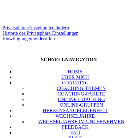
Auf Ihre Bedürf­nis­se kommt es an!
Pri­vat­sphä­re-Ein­stel­lun­gen ändern
His­to­rie der Pri­vat­sphä­re-Ein­stel­lun­gen
Ein­wil­li­gun­gen wider­ru­fen
SCHNELL­NA­VI­GA­TI­ON
HOME
ÜBER MICH
COA­CHING
COA­CHING-THE­MEN
COA­CHING-PAKE­TE
ONLINE-COA­CHING
ONLINE-GRUP­PEN
HER­ZENS­AN­GE­LE­GEN­HEIT
WECH­SEL­JAH­RE
WECH­SEL­JAH­RE IM UNTER­NEH­MEN
FEED­BACK
FAQ