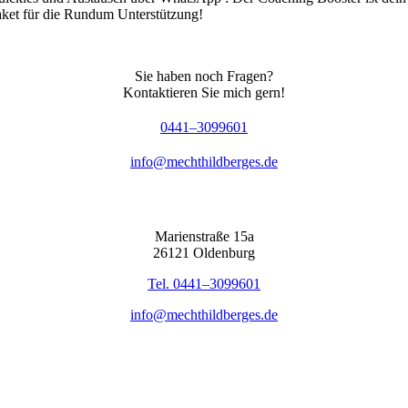
ket für die Rund­um Unter­stüt­zung!
Sie haben noch Fra­gen?
Kon­tak­tie­ren Sie mich gern!
0441–3099601
info@mechthildberges.de
Mari­en­stra­ße 15a
26121 Olden­burg
Tel. 0441–3099601
info@mechthildberges.de