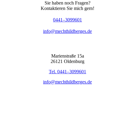
Sie haben noch Fra­gen?
Kon­tak­tie­ren Sie mich gern!
0441–3099601
info@mechthildberges.de
Mari­en­stra­ße 15a
26121 Olden­burg
Tel. 0441–3099601
info@mechthildberges.de