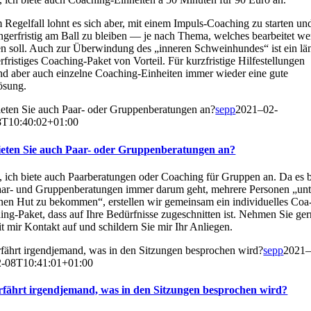
 Regel­fall lohnt es sich aber, mit einem Impuls-Coa­ching zu star­ten un
n­ger­fris­tig am Ball zu blei­ben — je nach The­ma, wel­ches bear­bei­tet we
n soll. Auch zur Über­win­dung des „inne­ren Schwein­hun­des“ ist ein lä
r­fris­ti­ges Coa­ching-Paket von Vor­teil. Für kurz­fris­ti­ge Hil­fe­stel­lun­gen
nd aber auch ein­zel­ne Coa­ching-Ein­hei­­ten immer wie­der eine gute
ösung.
e­ten Sie auch Paar- oder Grup­pen­be­ra­tun­gen an?
sepp
2021–02-
8T10:40:02+01:00
e­ten Sie auch Paar- oder Grup­pen­be­ra­tun­gen an?
, ich bie­te auch Paar­be­ra­tun­gen oder Coa­ching für Grup­pen an. Da es 
ar- und Grup­pen­be­ra­tun­gen immer dar­um geht, meh­re­re Per­so­nen „un
nen Hut zu bekom­men“, erstel­len wir gemein­sam ein indi­vi­du­el­les Coa
ing-Paket, dass auf Ihre Bedürf­nis­se zuge­schnit­ten ist. Neh­men Sie ger
t mir Kon­takt auf und schil­dern Sie mir Ihr Anlie­gen.
fährt irgend­je­mand, was in den Sit­zun­gen bespro­chen wird?
sepp
2021
2-08T10:41:01+01:00
fährt irgend­je­mand, was in den Sit­zun­gen bespro­chen wird?