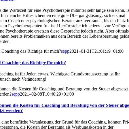
 die War­te­zeit für eine Psy­cho­the­ra­pie mit­un­ter sehr lan­ge sein kann, is
 für man­che Hil­fe­su­chen­den eine gute Über­gangs­lö­sung, sich erst­mal
nem Coach oder psy­cho­lo­gi­schen Bera­ter anzu­ver­trau­en, bis ein Platz 
nem Psy­cho­the­ra­peu­ten frei ist. Hier­für ste­he ich jeder­zeit zur Ver­fü­gu
ne Psy­cho­the­ra­pie erset­zen die­se Gesprä­che jedoch nicht. Aber oft­mals
n­nen bereits Pro­ble­ma­ti­ken aus dem Bereich der Lebens­be­ra­tung gelös
r­den.
t Coa­ching das Rich­ti­ge für mich?
sepp
2021–01-31T21:01:19+01:00
t Coa­ching das Rich­ti­ge für mich?
a­ching ist für Jeden etwas. Wich­tigs­te Grund­vor­aus­set­zung ist Ihr
nsch nach Ver­än­de­rung!
n­nen die Kos­ten für Coa­ching und Bera­tung von der Steu­er abge­setzt
r­den?
sepp
2021–02-08T10:40:29+01:00
n­nen die Kos­ten für Coa­ching und Bera­tung von der Steu­er abge
tzt wer­den?
t eine beruf­li­che Ver­an­las­sung der Grund für das Coa­ching, kön­nen Pri
t­per­so­nen, die Kos­ten der Bera­tung als Wer­bungs­kos­ten in der