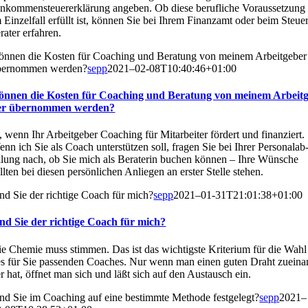
nkommen­steuer­erklärung ange­ben. Ob die­se beruf­li­che Voraus­setzung
 Ein­zel­fall erfüllt ist, kön­nen Sie bei Ihrem Finanz­amt oder beim Steu­e
­ra­ter erfah­ren.
n­nen die Kos­ten für Coa­ching und Bera­tung von mei­nem Arbeit­ge­ber
er­nom­men wer­den?
sepp
2021–02-08T10:40:46+01:00
n­nen die Kos­ten für Coa­ching und Bera­tung von mei­nem Arbeit­g
er über­nom­men wer­den?
, wenn Ihr Arbeit­ge­ber Coa­ching für Mit­ar­bei­ter för­dert und finan­ziert.
nn ich Sie als Coach unter­stüt­zen soll, fra­gen Sie bei Ihrer Per­so­nal­ab
i­lung nach, ob Sie mich als Bera­te­rin buchen kön­nen – Ihre Wün­sche
ll­ten bei die­sen per­sön­li­chen Anlie­gen an ers­ter Stel­le ste­hen.
nd Sie der rich­ti­ge Coach für mich?
sepp
2021–01-31T21:01:38+01:00
nd Sie der rich­ti­ge Coach für mich?
e Che­mie muss stim­men. Das ist das wich­tigs­te Kri­te­ri­um für die Wahl
s für Sie pas­sen­den Coa­ches. Nur wenn man einen guten Draht zuein­a
r hat, öff­net man sich und läßt sich auf den Aus­tausch ein.
nd Sie im Coa­ching auf eine bestimm­te Metho­de fest­ge­legt?
sepp
2021–