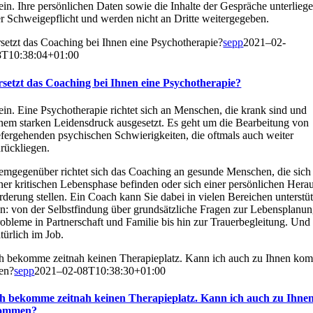
in. Ihre per­sön­li­chen Daten sowie die Inhal­te der Gesprä­che unter­lie­g
r Schwei­ge­pflicht und wer­den nicht an Drit­te wei­ter­ge­ge­ben.
setzt das Coa­ching bei Ihnen eine Psy­cho­the­ra­pie?
sepp
2021–02-
8T10:38:04+01:00
setzt das Coa­ching bei Ihnen eine Psy­cho­the­ra­pie?
in. Eine Psy­cho­the­ra­pie rich­tet sich an Men­schen, die krank sind und
nem star­ken Lei­dens­druck aus­ge­setzt. Es geht um die Bear­bei­tung von
e­fer­ge­hen­den psy­chi­schen Schwie­rig­kei­ten, die oft­mals auch wei­ter
rück­lie­gen.
m­ge­gen­über rich­tet sich das Coa­ching an gesun­de Men­schen, die sich
ner kri­ti­schen Lebens­pha­se befin­den oder sich einer per­sön­li­chen Her­a
r­de­rung stel­len. Ein Coach kann Sie dabei in vie­len Berei­chen unter­stüt
n: von der Selbst­fin­dung über grund­sätz­li­che Fra­gen zur Lebens­pla­nun
o­ble­me in Part­ner­schaft und Fami­lie bis hin zur Trau­er­be­glei­tung. Und
tür­lich im Job.
h bekom­me zeit­nah kei­nen The­ra­pie­platz. Kann ich auch zu Ihnen kom
en?
sepp
2021–02-08T10:38:30+01:00
h bekom­me zeit­nah kei­nen The­ra­pie­platz. Kann ich auch zu Ihne
om­men?