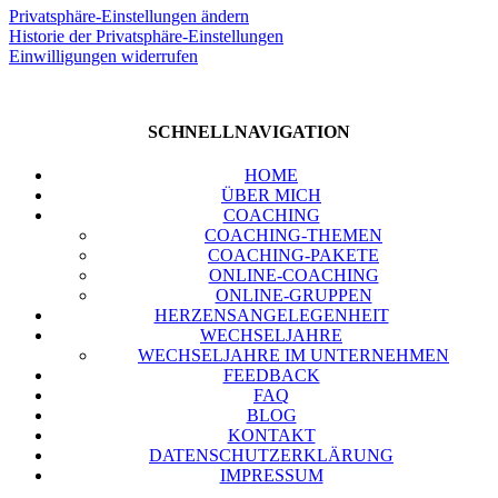
Pri­vat­sphä­re-Ein­stel­lun­gen ändern
His­to­rie der Pri­vat­sphä­re-Ein­stel­lun­gen
Ein­wil­li­gun­gen wider­ru­fen
SCHNELL­NA­VI­GA­TI­ON
HOME
ÜBER MICH
COA­CHING
COA­CHING-THE­MEN
COA­CHING-PAKE­TE
ONLINE-COA­CHING
ONLINE-GRUP­PEN
HER­ZENS­AN­GE­LE­GEN­HEIT
WECH­SEL­JAH­RE
WECH­SEL­JAH­RE IM UNTER­NEH­MEN
FEED­BACK
FAQ
BLOG
KON­TAKT
DATEN­SCHUTZ­ER­KLÄ­RUNG
IMPRES­SUM