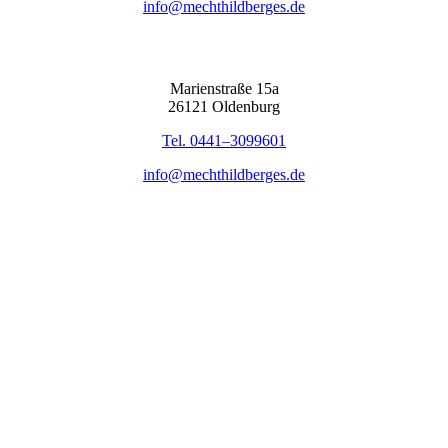
info@mechthildberges.de
Mari­en­stra­ße 15a
26121 Olden­burg
Tel. 0441–3099601
info@mechthildberges.de