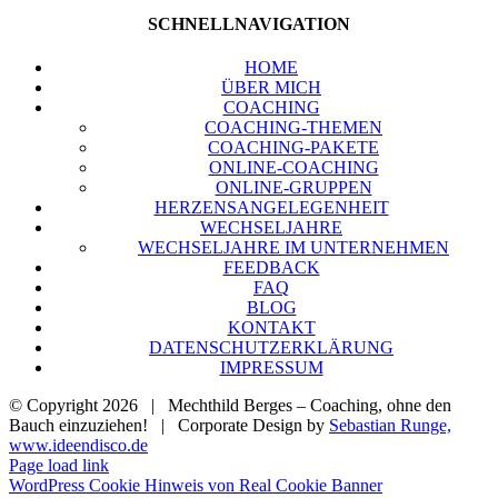
SCHNELL­NA­VI­GA­TI­ON
HOME
ÜBER MICH
COA­CHING
COA­CHING-THE­MEN
COA­CHING-PAKE­TE
ONLINE-COA­CHING
ONLINE-GRUP­PEN
HER­ZENS­AN­GE­LE­GEN­HEIT
WECH­SEL­JAH­RE
WECH­SEL­JAH­RE IM UNTER­NEH­MEN
FEED­BACK
FAQ
BLOG
KON­TAKT
DATEN­SCHUTZ­ER­KLÄ­RUNG
IMPRES­SUM
© Copyright
2026 | Mechthild Berges – Coaching, ohne den
Bauch einzuziehen! | Corporate Design by
Sebastian Runge,
www.ideendisco.de
Page load link
WordPress Cookie Hinweis von Real Cookie Banner