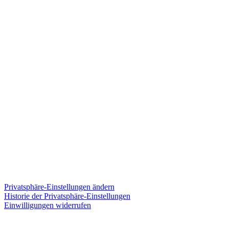
Coa­ching –
ohne den Bauch ein­
zu­zie­hen!
Auf Ihre Bedürf­nis­se kommt es an!
Pri­vat­sphä­re-Ein­stel­lun­gen ändern
His­to­rie der Pri­vat­sphä­re-Ein­stel­lun­gen
Ein­wil­li­gun­gen wider­ru­fen