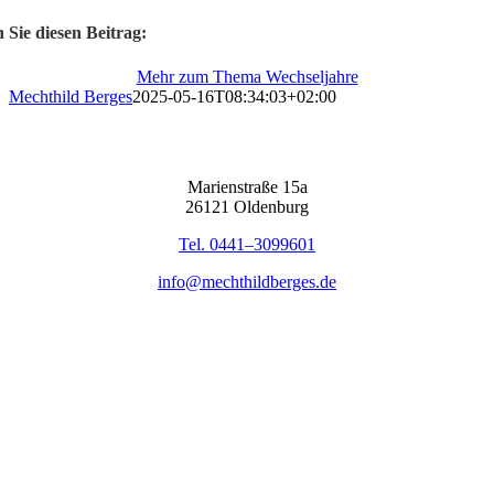
n Sie die­sen Bei­trag:
Mehr zum The­ma Wech­sel­jah­re
Mechthild Berges
2025-05-16T08:34:03+02:00
Mari­en­stra­ße 15a
26121 Olden­burg
Tel. 0441–3099601
info@mechthildberges.de