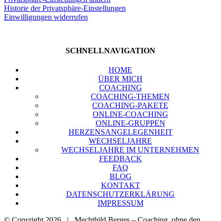
His­to­rie der Pri­vat­sphä­re-Ein­stel­lun­gen
Ein­wil­li­gun­gen wider­ru­fen
SCHNELL­NA­VI­GA­TI­ON
HOME
ÜBER MICH
COA­CHING
COA­CHING-THE­MEN
COA­CHING-PAKE­TE
ONLINE-COA­CHING
ONLINE-GRUP­PEN
HER­ZENS­AN­GE­LE­GEN­HEIT
WECH­SEL­JAH­RE
WECH­SEL­JAH­RE IM UNTER­NEH­MEN
FEED­BACK
FAQ
BLOG
KON­TAKT
DATEN­SCHUTZ­ER­KLÄ­RUNG
IMPRES­SUM
© Copyright
2026 | Mechthild Berges – Coaching, ohne den