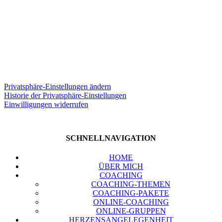
zu­zie­hen!
Auf Ihre Bedürf­nis­se kommt es an!
Pri­vat­sphä­re-Ein­stel­lun­gen ändern
His­to­rie der Pri­vat­sphä­re-Ein­stel­lun­gen
Ein­wil­li­gun­gen wider­ru­fen
SCHNELL­NA­VI­GA­TI­ON
HOME
ÜBER MICH
COA­CHING
COA­CHING-THE­MEN
COA­CHING-PAKE­TE
ONLINE-COA­CHING
ONLINE-GRUP­PEN
HER­ZENS­AN­GE­LE­GEN­HEIT