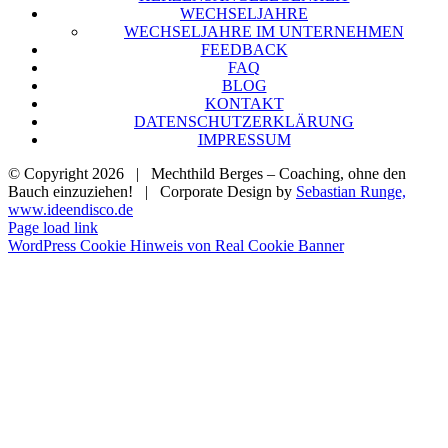
WECH­SEL­JAH­RE
WECH­SEL­JAH­RE IM UNTER­NEH­MEN
FEED­BACK
FAQ
BLOG
KON­TAKT
DATEN­SCHUTZ­ER­KLÄ­RUNG
IMPRES­SUM
© Copyright
2026 | Mechthild Berges – Coaching, ohne den
Bauch einzuziehen! | Corporate Design by
Sebastian Runge,
www.ideendisco.de
Page load link
WordPress Cookie Hinweis von Real Cookie Banner