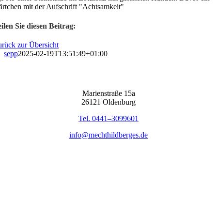
i­len Sie die­sen Bei­trag:
rück zur Über­sicht
sepp
2025-02-19T13:51:49+01:00
Mari­en­stra­ße 15a
26121 Olden­burg
Tel. 0441–3099601
info@mechthildberges.de