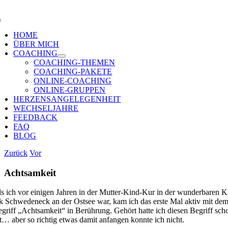
Zum
Inhalt
oggle
springen
avigation
HOME
ÜBER MICH
COA­CHING
COA­CHING-THE­­MEN
COA­CHING-PAKE­­TE
ONLINE-COA­CHING
ONLINE-GRUP­­PEN
HER­ZENS­AN­GE­LE­GEN­HEIT
WECH­SEL­JAH­RE
FEED­BACK
FAQ
BLOG
Zurück
Vor
Acht­sam­keit
ls ich vor eini­gen Jah­ren in der Mut­ter-Kind-Kur in der wun­der­ba­ren K
k Schwe­deneck an der Ost­see war, kam ich das ers­te Mal aktiv mit de
griff „Acht­sam­keit“ in Berüh­rung. Gehört hat­te ich die­sen Begriff sch
t… aber so rich­tig etwas damit anfan­gen konn­te ich nicht.