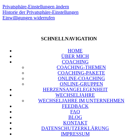
Pri­vat­sphä­re-Ein­stel­lun­gen ändern
His­to­rie der Pri­vat­sphä­re-Ein­stel­lun­gen
Ein­wil­li­gun­gen wider­ru­fen
SCHNELL­NA­VI­GA­TI­ON
HOME
ÜBER MICH
COA­CHING
COA­CHING-THE­MEN
COA­CHING-PAKE­TE
ONLINE-COA­CHING
ONLINE-GRUP­PEN
HER­ZENS­AN­GE­LE­GEN­HEIT
WECH­SEL­JAH­RE
WECH­SEL­JAH­RE IM UNTER­NEH­MEN
FEED­BACK
FAQ
BLOG
KON­TAKT
DATEN­SCHUTZ­ER­KLÄ­RUNG
IMPRES­SUM