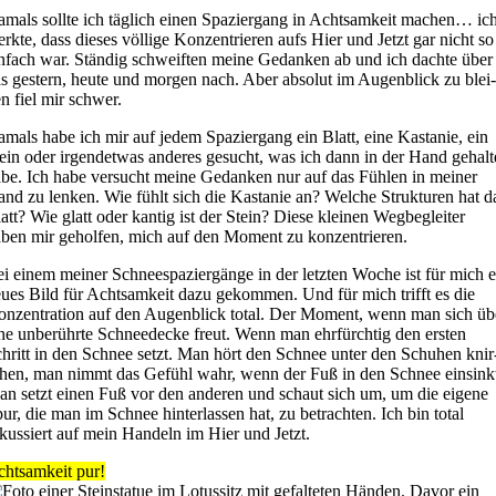
mals soll­te ich täg­lich einen Spa­zier­gang in Acht­sam­keit machen… ic
rk­te, dass die­ses völ­li­ge Kon­zen­trie­ren aufs Hier und Jetzt gar nicht so
n­fach war. Stän­dig schweif­ten mei­ne Gedan­ken ab und ich dach­te über
s ges­tern, heu­te und mor­gen nach. Aber abso­lut im Augen­blick zu blei
n fiel mir schwer.
mals habe ich mir auf jedem Spa­zier­gang ein Blatt, eine Kas­ta­nie, ein
ein oder irgend­et­was ande­res gesucht, was ich dann in der Hand gehal­
be. Ich habe ver­sucht mei­ne Gedan­ken nur auf das Füh­len in mei­ner
nd zu len­ken. Wie fühlt sich die Kas­ta­nie an? Wel­che Struk­tu­ren hat d
att? Wie glatt oder kan­tig ist der Stein? Die­se klei­nen Weg­be­glei­ter
ben mir gehol­fen, mich auf den Moment zu kon­zen­trie­ren.
i einem mei­ner Schnee­spa­zier­gän­ge in der letz­ten Woche ist für mich 
u­es Bild für Acht­sam­keit dazu gekom­men. Und für mich trifft es die
n­zen­tra­ti­on auf den Augen­blick total. Der Moment, wenn man sich üb
ne unbe­rühr­te Schnee­de­cke freut. Wenn man ehr­fürch­tig den ers­ten
hritt in den Schnee setzt. Man hört den Schnee unter den Schu­hen knir
hen, man nimmt das Gefühl wahr, wenn der Fuß in den Schnee ein­sink
n setzt einen Fuß vor den ande­ren und schaut sich um, um die eige­ne
ur, die man im Schnee hin­ter­las­sen hat, zu betrach­ten. Ich bin total
kus­siert auf mein Han­deln im Hier und Jetzt.
ht­sam­keit pur!