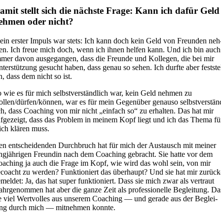
amit stellt sich die nächs­te Fra­ge: Kann ich dafür Geld
eh­men oder nicht?
in ers­ter Impuls war stets: Ich kann doch kein Geld von Freun­den neh
n. Ich freue mich doch, wenn ich ihnen hel­fen kann. Und ich bin auch
mer davon aus­ge­gan­gen, dass die Freun­de und Kol­le­gen, die bei mir
ter­stüt­zung gesucht haben, dass genau so sehen. Ich durf­te aber fest­ste
n, dass dem nicht so ist.
 wie es für mich selbst­ver­ständ­lich war, kein Geld neh­men zu
llen/dürfen/können, war es für mein Gegen­über genau­so selbst­ver­stän
ch, dass Coa­ching von mir nicht „ein­fach so“ zu erhal­ten. Das hat mir
f­ge­zeigt, dass das Pro­blem in mei­nem Kopf liegt und ich das The­ma fü
ch klä­ren muss.
n ent­schei­den­den Durch­bruch hat für mich der Aus­tausch mit mei­ner
ng­jäh­ri­gen Freun­din nach dem Coa­ching gebracht. Sie hat­te vor dem
a­ching ja auch die Fra­ge im Kopf, wie wird das wohl sein, von mir
coacht zu wer­den? Funk­tio­niert das über­haupt? Und sie hat mir zurück
­mel­det: Ja, das hat super funk­tio­niert. Dass sie mich zwar als ver­traut
hr­ge­nom­men hat aber die gan­ze Zeit als pro­fes­sio­nel­le Beglei­tung. Da
e viel Wert­vol­les aus unse­rem Coa­ching — und gera­de aus der Beglei­
ng durch mich — mit­neh­men konn­te.