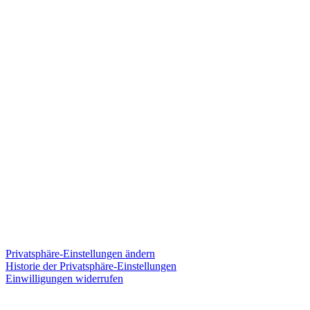
Coa­ching –
ohne den Bauch ein­
zu­zie­hen!
Auf Ihre Bedürf­nis­se kommt es an!
Pri­vat­sphä­re-Ein­stel­lun­gen ändern
His­to­rie der Pri­vat­sphä­re-Ein­stel­lun­gen
Ein­wil­li­gun­gen wider­ru­fen