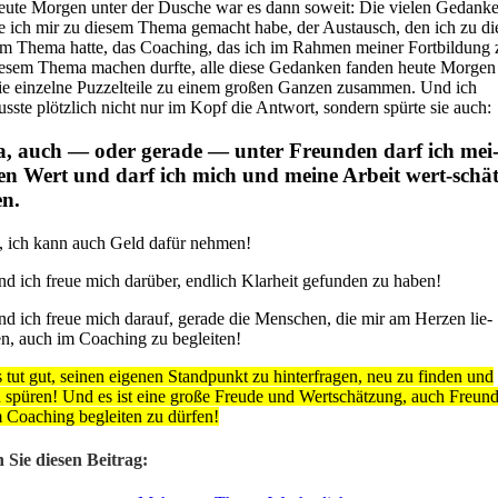
u­te Mor­gen unter der Dusche war es dann soweit: Die vie­len Gedan­k
e ich mir zu die­sem The­ma gemacht habe, der Aus­tausch, den ich zu di
m The­ma hat­te, das Coa­ching, das ich im Rah­men mei­ner Fort­bil­dung
e­sem The­ma machen durf­te, alle die­se Gedan­ken fan­den heu­te Mor­gen
e ein­zel­ne Puz­zel­tei­le zu einem gro­ßen Gan­zen zusam­men. Und ich
ss­te plötz­lich nicht nur im Kopf die Ant­wort, son­dern spür­te sie auch:
a, auch — oder gera­de — unter Freun­den darf ich mei
en Wert und darf ich mich und mei­ne Arbeit wert-schät
en.
, ich kann auch Geld dafür neh­men!
d ich freue mich dar­über, end­lich Klar­heit gefun­den zu haben!
d ich freue mich dar­auf, gera­de die Men­schen, die mir am Her­zen lie­
n, auch im Coa­ching zu beglei­ten!
 tut gut, sei­nen eige­nen Stand­punkt zu hin­ter­fra­gen, neu zu fin­den und
 spü­ren! Und es ist eine gro­ße Freu­de und Wert­schät­zung, auch Freun­
 Coa­ching beglei­ten zu dür­fen!
n Sie die­sen Bei­trag: