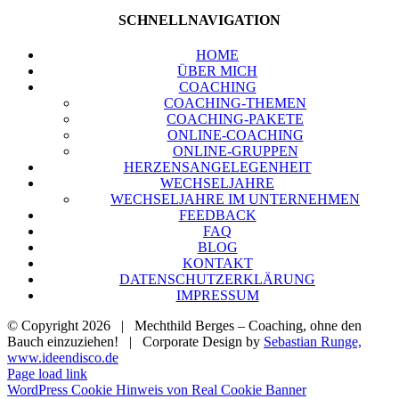
SCHNELL­NA­VI­GA­TI­ON
HOME
ÜBER MICH
COA­CHING
COA­CHING-THE­MEN
COA­CHING-PAKE­TE
ONLINE-COA­CHING
ONLINE-GRUP­PEN
HER­ZENS­AN­GE­LE­GEN­HEIT
WECH­SEL­JAH­RE
WECH­SEL­JAH­RE IM UNTER­NEH­MEN
FEED­BACK
FAQ
BLOG
KON­TAKT
DATEN­SCHUTZ­ER­KLÄ­RUNG
IMPRES­SUM
© Copyright
2026 | Mechthild Berges – Coaching, ohne den
Bauch einzuziehen! | Corporate Design by
Sebastian Runge,
www.ideendisco.de
Page load link
WordPress Cookie Hinweis von Real Cookie Banner