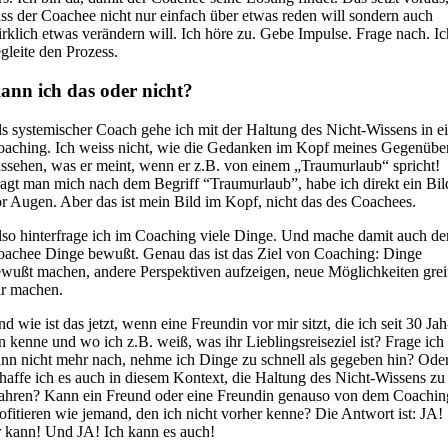
ss der Coa­chee nicht nur ein­fach über etwas reden will son­dern auch
rk­lich etwas ver­än­dern will. Ich höre zu. Gebe Impul­se. Fra­ge nach. I
glei­te den Pro­zess.
ann ich das oder nicht?
s sys­te­mi­scher Coach gehe ich mit der Hal­tung des Nicht-Wis­sens in e
a­ching. Ich weiss nicht, wie die Gedan­ken im Kopf mei­nes Gegen­übe
s­se­hen, was er meint, wenn er z.B. von einem „Traum­ur­laub“ spricht!
agt man mich nach dem Begriff “Traum­ur­laub”, habe ich direkt ein Bil
r Augen. Aber das ist mein Bild im Kopf, nicht das des Coa­chees.
so hin­ter­fra­ge ich im Coa­ching vie­le Din­ge. Und mache damit auch d
a­chee Din­ge bewußt. Genau das ist das Ziel von Coa­ching: Din­ge
wußt machen, ande­re Per­spek­ti­ven auf­zei­gen, neue Mög­lich­kei­ten grei
ar machen.
d wie ist das jetzt, wenn eine Freun­din vor mir sitzt, die ich seit 30 Jah
n ken­ne und wo ich z.B. weiß, was ihr Lieb­lings­rei­se­ziel ist? Fra­ge ich
nn nicht mehr nach, neh­me ich Din­ge zu schnell als gege­ben hin? Ode
haf­fe ich es auch in die­sem Kon­text, die Hal­tung des Nicht-Wis­sens zu
h­ren? Kann ein Freund oder eine Freun­din genau­so von dem Coa­chin
o­fi­tie­ren wie jemand, den ich nicht vor­her ken­ne? Die Ant­wort ist: JA!
 kann! Und JA! Ich kann es auch!